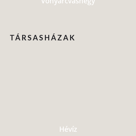
Vonyarcvashegy
TÁRSASHÁZAK
Hévíz