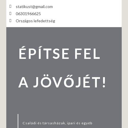
statikust@gmail.com
06301966625
Országos lefedettség
ÉPÍTSE FEL
A JÖVŐJÉT!
Családi és társasházak, ipari és egyéb