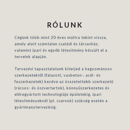
RÓLUNK
Cégünk több mint 20 éves múltra tekint vissza,
amely alatt számtalan családi és társasház,
valamint ipari és egyéb létesítmény készült el a
terveink alapján.
Tervezési tapasztalatunk kiterjed a hagyományos
szerkezetektől (falazott, vasbeton-, acél- és
faszerkezetek) kezdve az összetettebb szerkezetű
(rácsos- és öszvertartok), könnyűszerkezetes és
előregyártott technológiájú épületekig, ipari
létesítményeknél (pl. csarnok) szükség esetén a
gyártmanytervezésig.