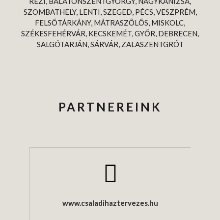
REZI, BALATONSZENTGYÖRGY, NAGYKANIZSA,
SZOMBATHELY, LENTI, SZEGED, PÉCS, VESZPRÉM,
FELSŐTÁRKÁNY, MÁTRASZŐLŐS, MISKOLC,
SZÉKESFEHÉRVÁR, KECSKEMÉT, GYŐR, DEBRECEN,
SALGÓTARJÁN, SÁRVÁR, ZALASZENTGRÓT
PARTNEREINK
www.csaladihaztervezes.hu