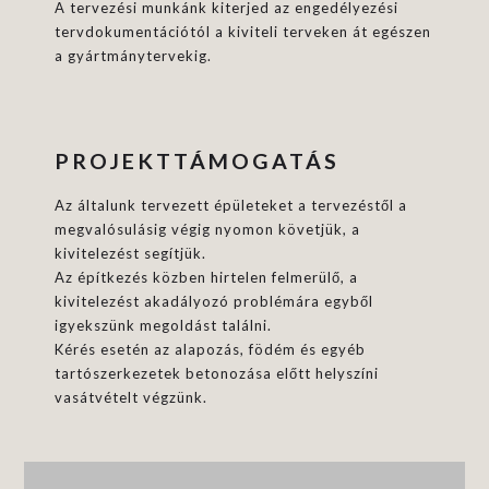
A tervezési munkánk kiterjed az engedélyezési
tervdokumentációtól a kiviteli terveken át egészen
a gyártmánytervekig.
PROJEKTTÁMOGATÁS
Az általunk tervezett épületeket a tervezéstől a
megvalósulásig végig nyomon követjük, a
kivitelezést segítjük.
Az építkezés közben hirtelen felmerülő, a
kivitelezést akadályozó problémára egyből
igyekszünk megoldást találni.
Kérés esetén az alapozás, födém és egyéb
tartószerkezetek betonozása előtt helyszíni
vasátvételt végzünk.