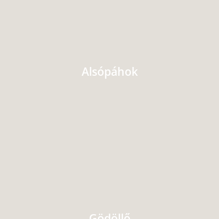
Alsópáhok
Gödöllő