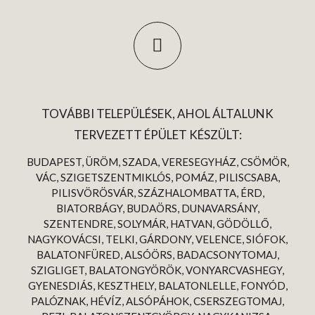
TOVÁBBI TELEPÜLÉSEK, AHOL ÁLTALUNK
TERVEZETT ÉPÜLET KÉSZÜLT:
BUDAPEST, ÜRÖM, SZADA, VERESEGYHÁZ, CSÖMÖR,
VÁC, SZIGETSZENTMIKLÓS, POMÁZ, PILISCSABA,
PILISVÖRÖSVÁR, SZÁZHALOMBATTA, ÉRD,
BIATORBÁGY, BUDAÖRS, DUNAVARSÁNY,
SZENTENDRE, SOLYMÁR, HATVAN, GÖDÖLLŐ,
NAGYKOVÁCSI, TELKI, GÁRDONY, VELENCE, SIÓFOK,
BALATONFÜRED, ALSÓÖRS, BADACSONYTOMAJ,
SZIGLIGET, BALATONGYÖRÖK, VONYARCVASHEGY,
GYENESDIÁS, KESZTHELY, BALATONLELLE, FONYÓD,
PALÓZNAK, HÉVÍZ, ALSÓPÁHOK, CSERSZEGTOMAJ,